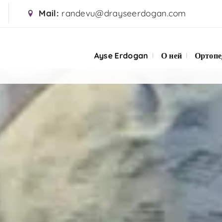
Mail:
randevu@drayseerdogan.com
Ayse Erdogan
О ней
Ортопе