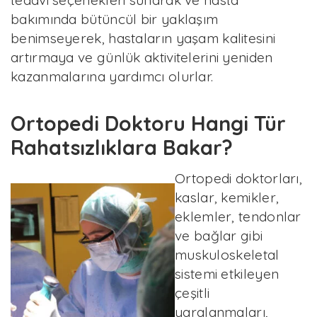
tedavi seçenekleri sunarak ve hasta
bakımında bütüncül bir yaklaşım
benimseyerek, hastaların yaşam kalitesini
artırmaya ve günlük aktivitelerini yeniden
kazanmalarına yardımcı olurlar.
Ortopedi Doktoru Hangi Tür
Rahatsızlıklara Bakar?
Ortopedi doktorları,
kaslar, kemikler,
eklemler, tendonlar
ve bağlar gibi
muskuloskeletal
sistemi etkileyen
çeşitli
yaralanmaları,