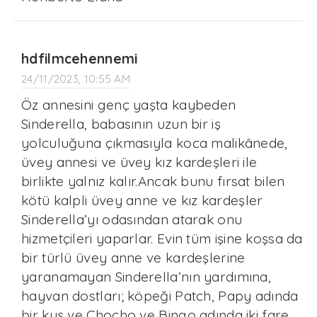
hdfilmcehennemi
24/11/2023, 10:55 AM
Öz annesini genç yaşta kaybeden
Sinderella, babasının uzun bir iş
yolculuğuna çıkmasıyla koca malikânede,
üvey annesi ve üvey kız kardeşleri ile
birlikte yalnız kalır.Ancak bunu fırsat bilen
kötü kalpli üvey anne ve kız kardeşler
Sinderella’yı odasından atarak onu
hizmetçileri yaparlar. Evin tüm işine koşsa da
bir türlü üvey anne ve kardeşlerine
yaranamayan Sinderella’nın yardımına,
hayvan dostları; köpeği Patch, Papy adında
bir kuş ve Chocho ve Bingo adında iki fare