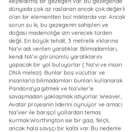
keşfedilmiş bir gezegen var. Bu gezegende
dünyada çok az raslanan ancak çok değerli
olan bir elementten bol miktarda var. Ancak
sorun şu ki, bu gezegenin sahipleri ve
doğası madenciliğe izin verecek türden
değil. En büyük tehdit, 3 metrelik ırklarına
Na’vi adı verilen yaratıklar. Bilimadamları,
kendi NA’vi görünümlü yaratıklarını
yapacak bir yol buluyorlar ( Na’vi ve insan
DNA melezi). Bunlar boş vücutlar ve
insanlarla bilimadamları bunları kullanarak
Pandora’ya gitmek ve Na’viler’e
savaşmadan yaklaşmak istiyorlar. Weaver,
Avatar projesinin liderini oynuyor ve amacı
Na’vier ile barışçıl yollardan temas
kurmak.Worthington ise bir gazi, felçli,
ancak hala savşçı bir kalbi var. Bu nedenle